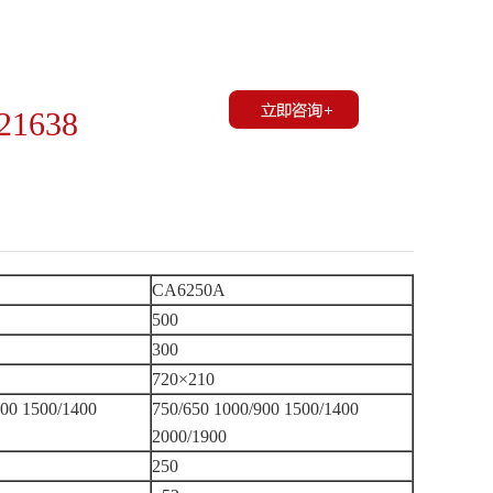
21638
CA6250A
500
300
720×210
900 1500/1400
750/650 1000/900 1500/1400
2000/1900
250