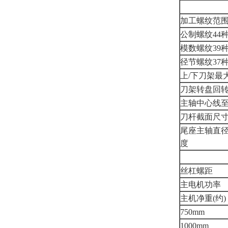
加工螺纹范
公制螺纹44
模数螺纹39
径节螺纹37
上/下刀架最
刀架转盘回
主轴中心线
刀杆截面尺
尾座主轴直径
度
丝杠螺距
主电机功率
主机净重(约)
750mm
1000mm