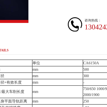
咨询热线：
130424
TAILS
单位
CA6150A
径
mm
500
直径
mm
300
径×有效长度
mm
-
750/650 1000/
/最大车削长度
mm
2000/1900
床身平面导轨距离
mm
250