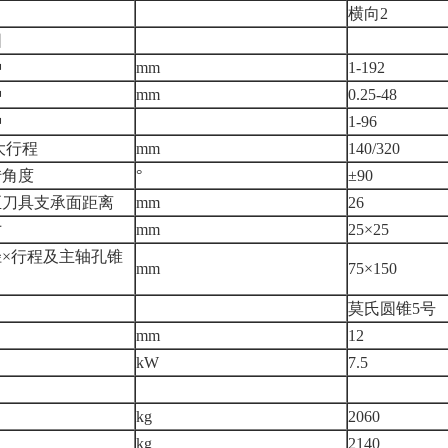
横向2
围
种
mm
1-192
种
mm
0.25-48
种
1-96
大行程
mm
140/320
转角度
°
±90
至刀具支承面距离
mm
26
寸
mm
25×25
×行程及主轴孔锥
mm
75×150
莫氏圆锥5号
mm
12
kW
7.5
kg
2060
kg
2140