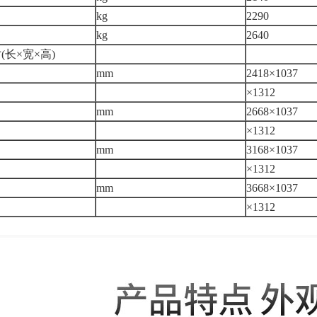
kg
2290
kg
2640
长×宽×高)
mm
2418×1037
×1312
mm
2668×1037
×1312
mm
3168×1037
×1312
mm
3668×1037
×1312