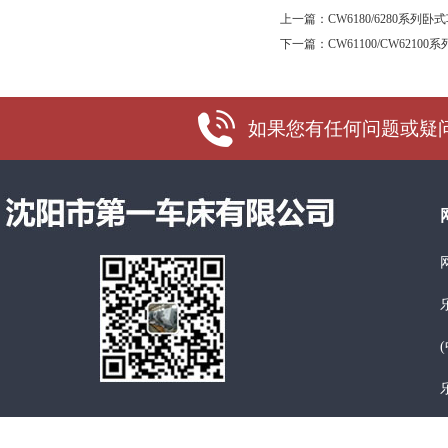
上一篇：
CW6180/6280系列卧
下一篇：
CW61100/CW6210
如果您有任何问题或疑问，