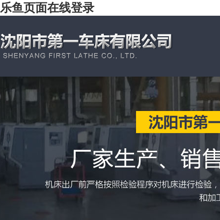
乐鱼页面在线登录