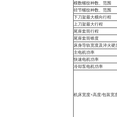
模数螺纹种数、范围
径节螺纹种数、范围
下刀架最大横向行程
上刀架最大行程
尾座套筒行程
尾座套筒锥度
床身导轨宽度及淬火硬
主电机功率
快速电机功率
冷却泵电机功率
机床宽度×高度/包装宽